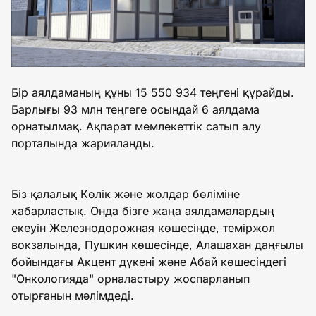
Бір аялдаманың құны 15 550 934 теңгені құрайды.
Барлығы 93 млн теңгеге осындай 6 аялдама
орнатылмақ. Ақпарат мемлекеттік сатып алу
порталында жарияланды.
Біз қалалық Көлік және жолдар бөліміне
хабарластық. Онда бізге жаңа аялдамалардың
екеуін Железнодорожная көшесінде, теміржол
вокзалында, Пушкин көшесінде, Алашахан даңғылы
бойындағы Акцент дүкені және Абай көшесіндегі
"Онкологияда" орналастыру жоспарланып
отырғанын мәлімдеді.