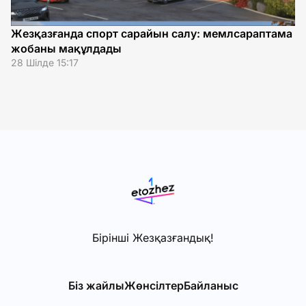
Жезқазғанда спорт сарайын салу: мемлсараптама
А
жобаны мақұлдады
а
28 Шілде 15:17
15
Бірінші Жезқазғандық!
Біз жайлы
Жөнсiлтер
Байланыс