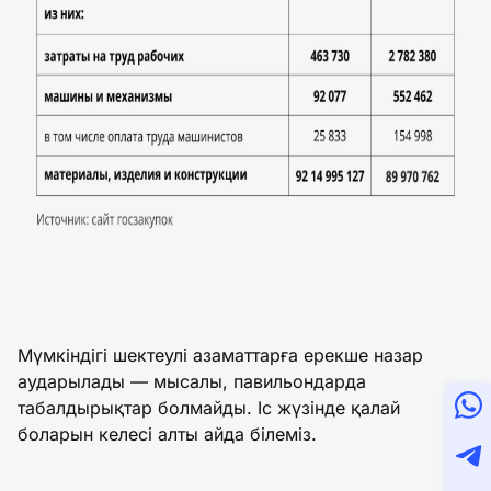
Мүмкіндігі шектеулі азаматтарға ерекше назар
аударылады — мысалы, павильондарда
табалдырықтар болмайды. Іс жүзінде қалай
боларын келесі алты айда білеміз.