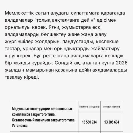
Мемлекеттік сатып алудағы сипаттамаға қарағанда
аялдамалар "толық аяқталғанға дейін" әдісімен
орнатылуы керек. Яғни, жұмыстарға ескі
аялдамаларды бөлшектеу және жаңа жаяу
жүргіншілер жолдарын, пандустарды, кеспекше
тастар, урналар мен орындықтарды жайластыру
кіруі керек. Бұл ретте жаңа аялдамаларға кепілдік
бір жылды құрайды. Сондай-ақ, аталған құнға 2026
жылдың мамырынан қазанына дейін аялдамаларды
тазалау кіреді.