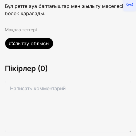
Бұл ретте ауа баптағыштар мен жылыту мәселесі
бөлек қаралады.
Мақала тегтері
#Ұлытау облысы
Пікірлер (0)