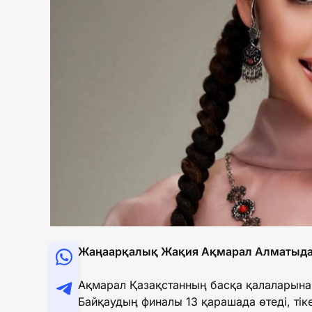
Жаңаарқалық Жақия Ақмарал Алматыда ө
Ақмарал Қазақстанның басқа қалаларына
Байқаудың финалы 13 қарашада өтеді, тік