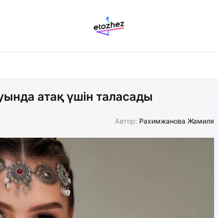
уында атақ үшін таласады
Автор:
Рахимжанова Жамиля