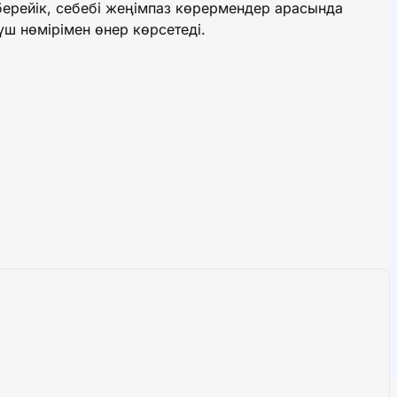
берейік, себебі жеңімпаз көрермендер арасында
ш нөмірімен өнер көрсетеді.