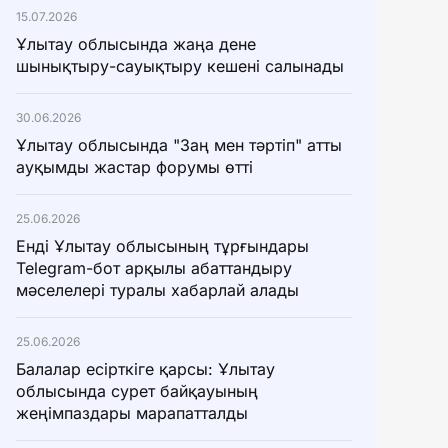
15.07.2026
Ұлытау облысында жаңа дене
шынықтыру-сауықтыру кешені салынады
30.06.2026
Ұлытау облысында "Заң мен тәртіп" атты
ауқымды жастар форумы өтті
25.06.2026
Енді Ұлытау облысының тұрғындары
Telegram-бот арқылы абаттандыру
мәселелері туралы хабарлай алады
25.06.2026
Балалар есірткіге қарсы: Ұлытау
облысында сурет байқауының
жеңімпаздары марапатталды