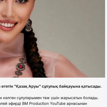
тетін "Қазақ Аруы" сұлулық байқауына қатысады.
н келген сұлуларымен тәж үшін жарысатын болады.
елей эфирді BM Production YouTube арнасынан