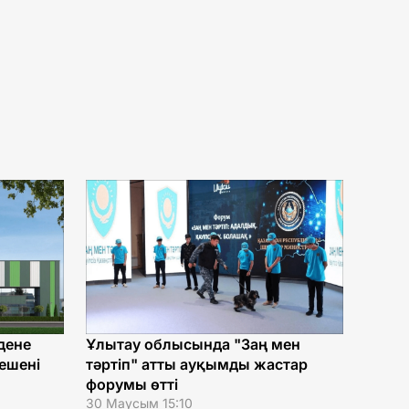
дене
Ұлытау облысында "Заң мен
ешені
тәртіп" атты ауқымды жастар
форумы өтті
30 Маусым 15:10