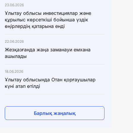
23.06.2026
Ұлытау облысы инвестициялар және
құрылыс көрсеткіші бойынша үздік
өңірлердің қатарына енді
22.06.2026
Жезқазғанда жаңа заманауи емхана
ашылады
18.06.2026
Ұлытау облысында Отан қорғаушылар
күні атап өтілді
Барлық жаңалық