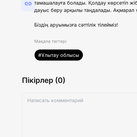
тамашалауға болады. Қолдау көрсетіп жі
дауыс беру арқылы таңдалады. Ақмарал ү
Біздің аруымызға сәттілік тілейміз!
Мақала тегтері
#Ұлытау облысы
Пікірлер (0)