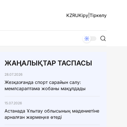
KZ
RU
Кіру
|
Тіркелу
ЖАҢАЛЫҚТАР ТАСПАСЫ
28.07.2026
Жезқазғанда спорт сарайын салу:
мемлсараптама жобаны мақұлдады
15.07.2026
Астанада Ұлытау облысының мәдениетіне
арналған жәрмеңке өтеді