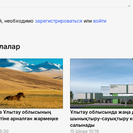
й, необходимо
зарегистрироваться
или
войти
лалар
а Ұлытау облысының
Ұлытау облысында жаңа 
тіне арналған жәрмеңке
шынықтыру-сауықтыру к
салынады
15:30
15 Шілде 10:19