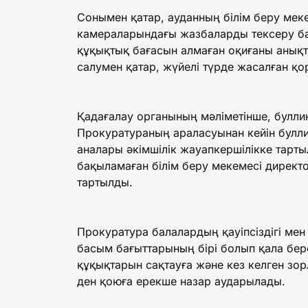
Сонымен қатар, ауданның білім беру мек
камераларындағы жазбаларды тексеру ба
құқықтық бағасын алмаған оқиғаны анық
салумен қатар, жүйелі түрде жасалған қо
Қадағалау органының мәліметінше, буллинг
Прокуратураның араласуынан кейін булли
аналары әкімшілік жауапкершілікке тарты
бақыламаған білім беру мекемесі директ
тартылды.
Прокуратура балалардың қауіпсіздігі ме
басым бағыттарының бірі болып қала бере
құқықтарын сақтауға және кез келген зо
ден қоюға ерекше назар аударылады.