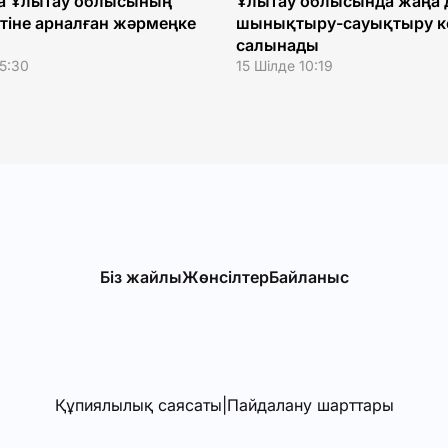
а Ұлытау облысының
Ұлытау облысында жаңа 
тіне арналған жәрмеңке
шынықтыру-сауықтыру к
салынады
15:30
15 Шілде 10:19
Біз жайлы
Жөнсiлтер
Байланыс
Құпиялылық саясаты
|
Пайдалану шарттары