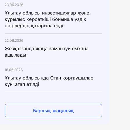
23.06.2026
Ұлытау облысы инвестициялар және
құрылыс көрсеткіші бойынша үздік
өңірлердің қатарына енді
22.06.2026
Жезқазғанда жаңа заманауи емхана
ашылады
18.06.2026
Ұлытау облысында Отан қорғаушылар
күні атап өтілді
Барлық жаңалық