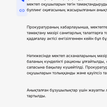
мектеп оқушыларын тегін тамақтандыруд
буллинг оқиғасының жасырылғанын анық
Прокуратураның хабарлауынша, мектепт
тамақтану мәзірі санитарлық талаптарға 
қадағалау актісі енгізілгеннен кейін бұл
Нәтижесінде мектеп асханаларының мәзірі
баланың күнделікті рационы ұлғайтылды,
сапасына бақылау күшейтілді. Прокурату
оқушыларын толыққанды және қауіпсіз та
Анықталған бұзушылықтар үшін жауапты л
тартылды.