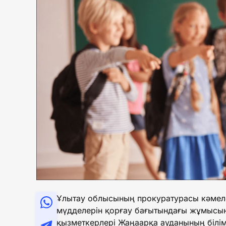
Ұлытау облысының прокуратурасы кәмел
мүдделерін қорғау бағытындағы жұмысы
қызметкерлері Жаңаарқа ауданының білім