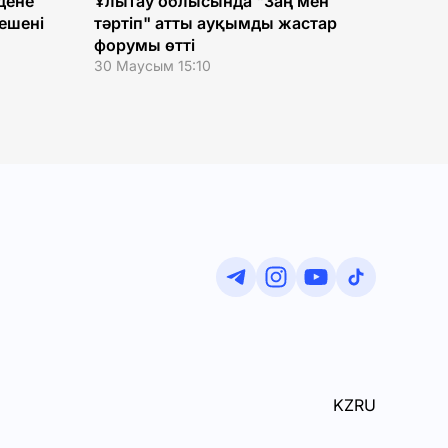
дене
Ұлытау облысында "Заң мен
ешені
тәртіп" атты ауқымды жастар
форумы өтті
30 Маусым 15:10
KZ
RU