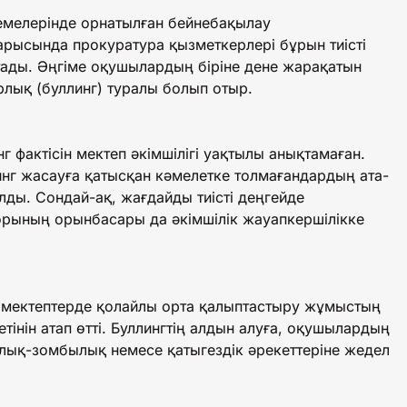
емелерінде орнатылған бейнебақылау
рысында прокуратура қызметкерлері бұрын тиісті
тады. Әңгіме оқушылардың біріне дене жарақатын
рлық (буллинг) туралы болып отыр.
 фактісін мектеп әкімшілігі уақтылы анықтамаған.
нг жасауға қатысқан кәмелетке толмағандардың ата-
лды. Сондай-ақ, жағдайды тиісті деңгейде
орының орынбасары да әкімшілік жауапкершілікке
н мектептерде қолайлы орта қалыптастыру жұмыстың
тінін атап өтті. Буллингтің алдын алуға, оқушылардың
рлық-зомбылық немесе қатыгездік әрекеттеріне жедел