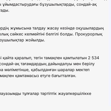
ы ұйымдастырудағы бұзушылықтарды, сондай-ақ
тады.
ердің жұмысына талдау жасау кезінде оқушылардың
толық сәйкес келмейтіні белгілі болды. Прокурорлық
 бұзушылықтар жойылды.
 қайта қаралып, тегін тамақпен қамтылатын 2 534
 сондай-ақ тағамдардың дайындалуы мен берілу
ра мәліметінше, қабылданған шаралар мектеп
мақпен қамтамасыз етуге бағытталған.
ауазымды тұлғалар тәртіптік жауапкершілікке