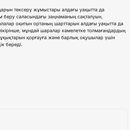
дарын тексеру жұмыстары алдағы уақытта да
лім беру саласындағы заңнаманың сақталуын,
алалар оқитын ортаның шарттарын алдағы уақытта да
 пікірінше, мұндай шаралар кәмелетке толмағандардың
 құқықтарын қорғауға және барлық оқушылар үшін
ік береді.