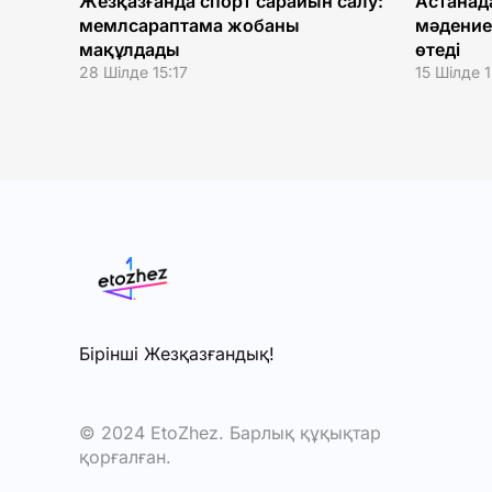
Жезқазғанда спорт сарайын салу:
Астанад
мемлсараптама жобаны
мәдение
мақұлдады
өтеді
28 Шілде 15:17
15 Шілде 
Бірінші Жезқазғандық!
© 2024 EtoZhez. Барлық құқықтар
қорғалған.