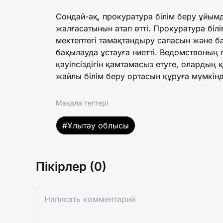
Сондай-ақ, прокуратура білім беру ұйым
жалғасатынын атап өтті. Прокуратура бі
мектептегі тамақтандыру сапасын және б
бақылауда ұстауға ниетті. Ведомствоның
қауіпсіздігін қамтамасыз етуге, олардың
жайлы білім беру ортасын құруға мүмкінд
Мақала тегтері
#Ұлытау облысы
Пікірлер (0)