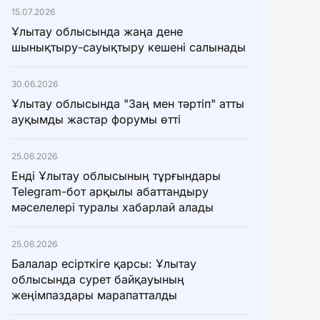
15.07.2026
Ұлытау облысында жаңа дене
шынықтыру-сауықтыру кешені салынады
30.06.2026
Ұлытау облысында "Заң мен тәртіп" атты
ауқымды жастар форумы өтті
25.06.2026
Енді Ұлытау облысының тұрғындары
Telegram-бот арқылы абаттандыру
мәселелері туралы хабарлай алады
25.06.2026
Балалар есірткіге қарсы: Ұлытау
облысында сурет байқауының
жеңімпаздары марапатталды