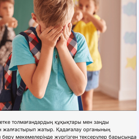
етке толмағандардың құқықтары мен заңды
н жалғастырып жатыр. Қадағалау органының
 беру мекемелерінде жүргізген тексерулер барысында