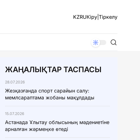
KZ
RU
Кіру
|
Тіркелу
ЖАҢАЛЫҚТАР ТАСПАСЫ
28.07.2026
Жезқазғанда спорт сарайын салу:
мемлсараптама жобаны мақұлдады
15.07.2026
Астанада Ұлытау облысының мәдениетіне
арналған жәрмеңке өтеді