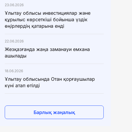
23.06.2026
Ұлытау облысы инвестициялар және
құрылыс көрсеткіші бойынша үздік
өңірлердің қатарына енді
22.06.2026
Жезқазғанда жаңа заманауи емхана
ашылады
18.06.2026
Ұлытау облысында Отан қорғаушылар
күні атап өтілді
Барлық жаңалық