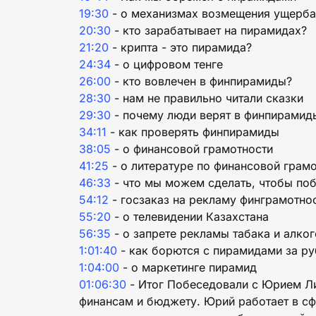
19:30
- о механизмах возмещения ущерба
20:30
- кто зарабатывает на пирамидах?
21:20
- крипта - это пирамида?
24:34
- о цифровом тенге
26:00
- кто вовлечен в финпирамиды?
28:30
- нам не правильно читали сказки
29:30
- почему люди верят в финпирамид
34:11
- как проверять финпирамиды
38:05
- о финансовой грамотности
41:25
- о литературе по финансовой грам
46:33
- что мы можем сделать, чтобы по
54:12
- госзаказ на рекламу финграмотно
55:20
- о телевидении Казахстана
56:35
- о запрете рекламы табака и алко
1:01:40
- как борются с пирамидами за р
1:04:00
- о маркетинге пирамид
01:06:30
- Итог Побеседовали с Юрием Ли
финансам и бюджету. Юрий работает в сф