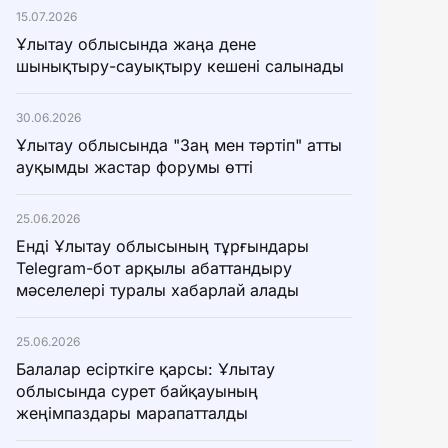
15.07.2026
Ұлытау облысында жаңа дене
шынықтыру-сауықтыру кешені салынады
30.06.2026
Ұлытау облысында "Заң мен тәртіп" атты
ауқымды жастар форумы өтті
25.06.2026
Енді Ұлытау облысының тұрғындары
Telegram-бот арқылы абаттандыру
мәселелері туралы хабарлай алады
25.06.2026
Балалар есірткіге қарсы: Ұлытау
облысында сурет байқауының
жеңімпаздары марапатталды