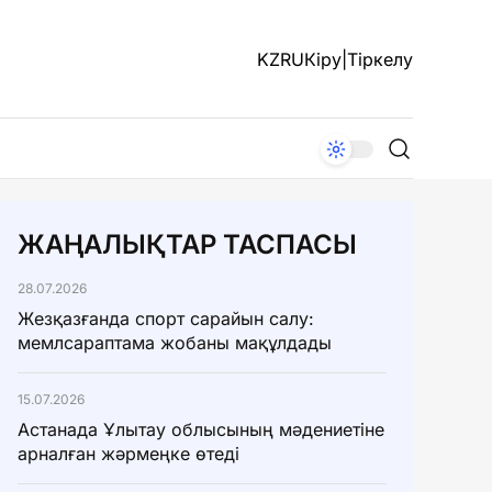
KZ
RU
Кіру
|
Тіркелу
ЖАҢАЛЫҚТАР ТАСПАСЫ
28.07.2026
Жезқазғанда спорт сарайын салу:
мемлсараптама жобаны мақұлдады
15.07.2026
Астанада Ұлытау облысының мәдениетіне
арналған жәрмеңке өтеді