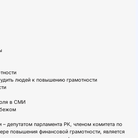
ы
отности
будить людей к повышению грамотности
сти
голя в СМИ
убежом
 – депутатом парламента РК, членом комитета по
ере повышения финансовой грамотности, является