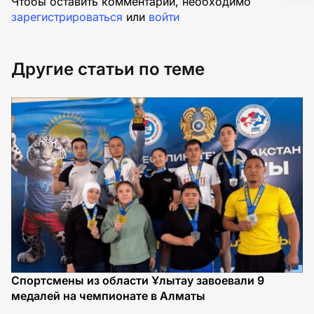
Чтобы оставить комментарий, необходимо
зарегистрироваться
или
войти
Другие статьи по теме
Спортсмены из области Ұлытау завоевали 9
Х
медалей на чемпионате в Алматы
К