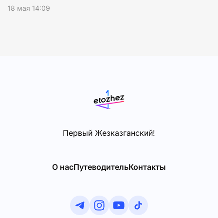
18 мая 14:09
10
Первый Жезказганский!
О нас
Путеводитель
Контакты