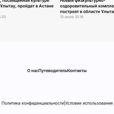
, посвященная культуре
Новый физкультурно-
Ұлытау, пройдет в Астане
оздоровительный компле
построят в области Ұлыт
5:30
15 июля 10:18
О нас
Путеводитель
Контакты
Политика конфиденциальности
|
Условия использования