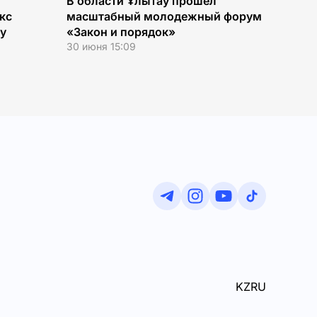
В области Ұлытау прошел
кс
масштабный молодежный форум
ау
«Закон и порядок»
30 июня 15:09
KZ
RU