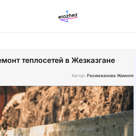
емонт теплосетей в Жезказгане
Автор:
Рахимжанова Жамиля